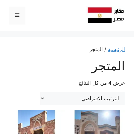
نتقل
لى
القائمة
لمحتوى
الرئيسية
/ المتجر
المتجر
عرض ⁦4⁩ من كل النتائج